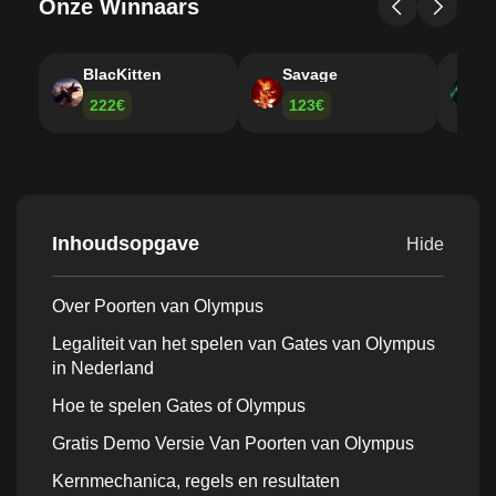
Onze Winnaars
BlacKitten
Savage
D
222€
123€
Inhoudsopgave
Hide
Over Poorten van Olympus
Legaliteit van het spelen van Gates van Olympus
in Nederland
Hoe te spelen Gates of Olympus
Gratis Demo Versie Van Poorten van Olympus
Kernmechanica, regels en resultaten