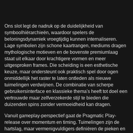
Ons slot legt de nadruk op de duidelijkheid van
symboolhiërarchieën, waardoor spelers de
beloningsdynamiek vroegtijdig kunnen internaliseren.
Lage symbolen zijn schone kaartrangen, mediums dragen
mythologische motieven en de bovenste premiumlaag
staat uit elkaar door krachtigere vormen en meer
uitgesproken frames. Die scheiding is een esthetische
keuze, maar ondersteunt ook praktisch spel door ogen
onmiddellijk het raster te laten ontleden als nieuwe
tuimelingen verdwijnen. De combinatie van scherpe
gebruikersinterface en klassieke thema's heeft tot doel een
vertrouwde maar zelfverzekerde stijl te bieden die
duizenden spins zonder vermoeidheid kan dragen.
Vanuit gameplay-perspectief gaat de Pragmatic Play-
release over momentum en timing. Tuimelingen zijn de
hartslag, maar vermenigvuldigers definiëren de pieken en