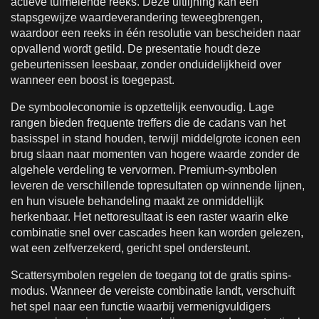
actieve tuimelende reeks. Deze uitlijning kan een
stapsgewijze waardeverandering teweegbrengen,
waardoor een reeks in één resolutie van bescheiden naar
opvallend wordt getild. De presentatie houdt deze
gebeurtenissen leesbaar, zonder onduidelijkheid over
wanneer een boost is toegepast.
De symbooleconomie is opzettelijk eenvoudig. Lage
rangen bieden frequente treffers die de cadans van het
basisspel in stand houden, terwijl middelgrote iconen een
brug slaan naar momenten van hogere waarde zonder de
algehele verdeling te vervormen. Premium-symbolen
leveren de verschillende topresultaten op winnende lijnen,
en hun visuele behandeling maakt ze onmiddellijk
herkenbaar. Het nettoresultaat is een raster waarin elke
combinatie snel over cascades heen kan worden gelezen,
wat een zelfverzekerd, gericht spel ondersteunt.
Scattersymbolen regelen de toegang tot de gratis spins-
modus. Wanneer de vereiste combinatie landt, verschuift
het spel naar een functie waarbij vermenigvuldigers