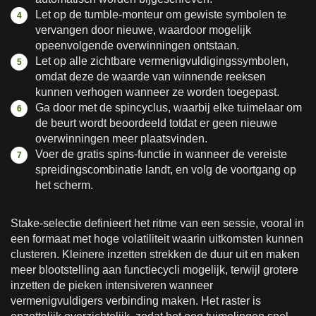
Let op de tumble-monteur om gewiste symbolen te
vervangen door nieuwe, waardoor mogelijk
opeenvolgende overwinningen ontstaan.
Let op alle zichtbare vermenigvuldigingssymbolen,
omdat deze de waarde van winnende reeksen
kunnen verhogen wanneer ze worden toegepast.
Ga door met de spincyclus, waarbij elke tuimelaar om
de beurt wordt beoordeeld totdat er geen nieuwe
overwinningen meer plaatsvinden.
Voer de gratis spins-functie in wanneer de vereiste
spreidingscombinatie landt, en volg de voortgang op
het scherm.
Stake-selectie definieert het ritme van een sessie, vooral in
een formaat met hoge volatiliteit waarin uitkomsten kunnen
clusteren. Kleinere inzetten strekken de duur uit en maken
meer blootstelling aan functiecycli mogelijk, terwijl grotere
inzetten de pieken intensiveren wanneer
vermenigvuldigers verbinding maken. Het raster is