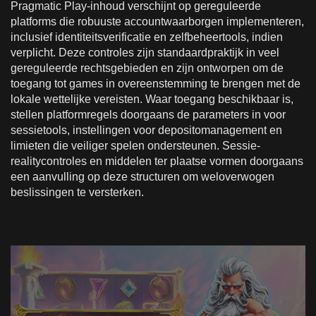
Pragmatic Play-inhoud verschijnt op gereguleerde
platforms die robuuste accountwaarborgen implementeren,
inclusief identiteitsverificatie en zelfbeheertools, indien
verplicht. Deze controles zijn standaardpraktijk in veel
gereguleerde rechtsgebieden en zijn ontworpen om de
toegang tot games in overeenstemming te brengen met de
lokale wettelijke vereisten. Waar toegang beschikbaar is,
stellen platformregels doorgaans de parameters in voor
sessietools, instellingen voor depositomanagement en
limieten die veiliger spelen ondersteunen. Sessie-
realitycontroles en middelen ter plaatse vormen doorgaans
een aanvulling op deze structuren om weloverwogen
beslissingen te versterken.