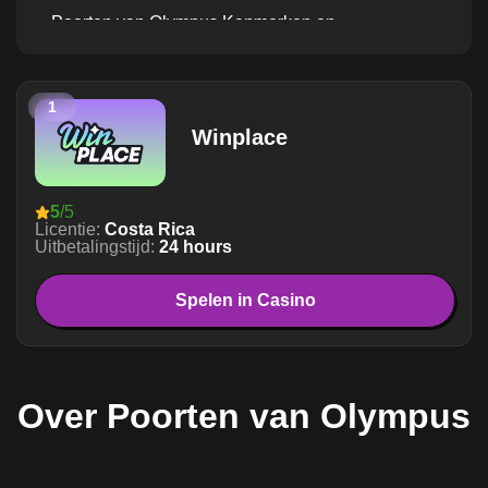
Poorten van Olympus Kenmerken en
bonusmechanica
Poorten van Olympus RTP, volatiliteit en Max
1
Winpotentieel
Winplace
Hoe u de poorten van Olympus op verantwoorde
wijze kunt benaderen
Gates of Olympus Online Spelen Voor Echt Geld
5
/5
Licentie:
In Nederland
Costa Rica
Uitbetalingstijd:
24 hours
Stortingen, Betalingen & Verantwoord spelen in
Nederland
Spelen in Casino
Mobiele versie van poorten van Olympus
Over Poorten van Olympus