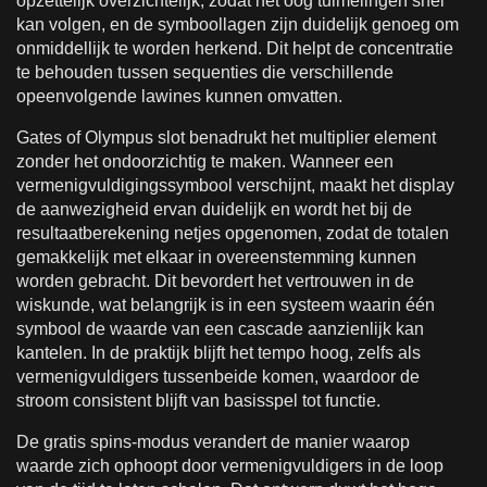
opzettelijk overzichtelijk, zodat het oog tuimelingen snel
kan volgen, en de symboollagen zijn duidelijk genoeg om
onmiddellijk te worden herkend. Dit helpt de concentratie
te behouden tussen sequenties die verschillende
opeenvolgende lawines kunnen omvatten.
Gates of Olympus slot benadrukt het multiplier element
zonder het ondoorzichtig te maken. Wanneer een
vermenigvuldigingssymbool verschijnt, maakt het display
de aanwezigheid ervan duidelijk en wordt het bij de
resultaatberekening netjes opgenomen, zodat de totalen
gemakkelijk met elkaar in overeenstemming kunnen
worden gebracht. Dit bevordert het vertrouwen in de
wiskunde, wat belangrijk is in een systeem waarin één
symbool de waarde van een cascade aanzienlijk kan
kantelen. In de praktijk blijft het tempo hoog, zelfs als
vermenigvuldigers tussenbeide komen, waardoor de
stroom consistent blijft van basisspel tot functie.
De gratis spins-modus verandert de manier waarop
waarde zich ophoopt door vermenigvuldigers in de loop