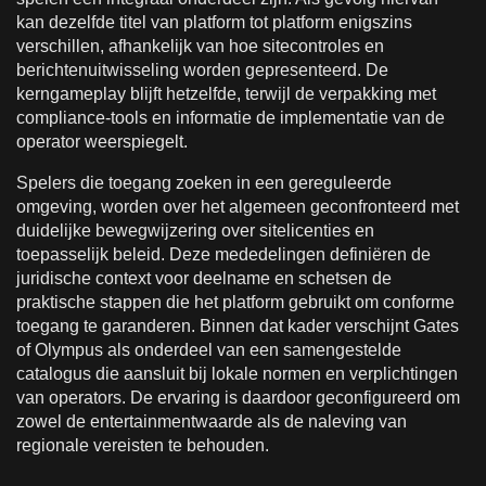
kan dezelfde titel van platform tot platform enigszins
verschillen, afhankelijk van hoe sitecontroles en
berichtenuitwisseling worden gepresenteerd. De
kerngameplay blijft hetzelfde, terwijl de verpakking met
compliance-tools en informatie de implementatie van de
operator weerspiegelt.
Spelers die toegang zoeken in een gereguleerde
omgeving, worden over het algemeen geconfronteerd met
duidelijke bewegwijzering over sitelicenties en
toepasselijk beleid. Deze mededelingen definiëren de
juridische context voor deelname en schetsen de
praktische stappen die het platform gebruikt om conforme
toegang te garanderen. Binnen dat kader verschijnt Gates
of Olympus als onderdeel van een samengestelde
catalogus die aansluit bij lokale normen en verplichtingen
van operators. De ervaring is daardoor geconfigureerd om
zowel de entertainmentwaarde als de naleving van
regionale vereisten te behouden.