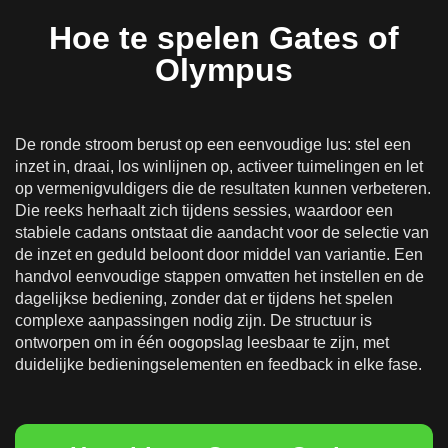
Hoe te spelen Gates of
Olympus
De ronde stroom berust op een eenvoudige lus: stel een
inzet in, draai, los winlijnen op, activeer tuimelingen en let
op vermenigvuldigers die de resultaten kunnen verbeteren.
Die reeks herhaalt zich tijdens sessies, waardoor een
stabiele cadans ontstaat die aandacht voor de selectie van
de inzet en geduld beloont door middel van variantie. Een
handvol eenvoudige stappen omvatten het instellen en de
dagelijkse bediening, zonder dat er tijdens het spelen
complexe aanpassingen nodig zijn. De structuur is
ontworpen om in één oogopslag leesbaar te zijn, met
duidelijke bedieningselementen en feedback in elke fase.