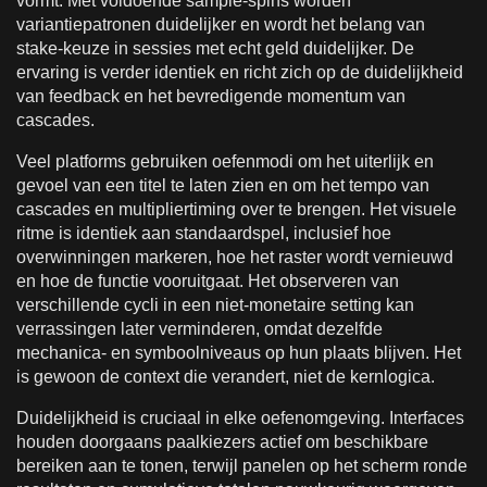
vormt. Met voldoende sample-spins worden
variantiepatronen duidelijker en wordt het belang van
stake-keuze in sessies met echt geld duidelijker. De
ervaring is verder identiek en richt zich op de duidelijkheid
van feedback en het bevredigende momentum van
cascades.
Veel platforms gebruiken oefenmodi om het uiterlijk en
gevoel van een titel te laten zien en om het tempo van
cascades en multipliertiming over te brengen. Het visuele
ritme is identiek aan standaardspel, inclusief hoe
overwinningen markeren, hoe het raster wordt vernieuwd
en hoe de functie vooruitgaat. Het observeren van
verschillende cycli in een niet-monetaire setting kan
verrassingen later verminderen, omdat dezelfde
mechanica- en symboolniveaus op hun plaats blijven. Het
is gewoon de context die verandert, niet de kernlogica.
Duidelijkheid is cruciaal in elke oefenomgeving. Interfaces
houden doorgaans paalkiezers actief om beschikbare
bereiken aan te tonen, terwijl panelen op het scherm ronde