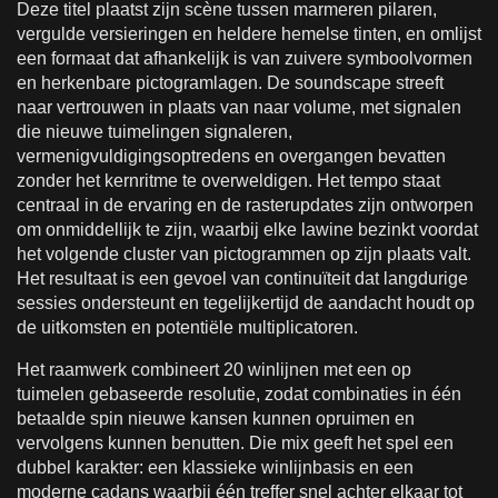
Deze titel plaatst zijn scène tussen marmeren pilaren,
vergulde versieringen en heldere hemelse tinten, en omlijst
een formaat dat afhankelijk is van zuivere symboolvormen
en herkenbare pictogramlagen. De soundscape streeft
naar vertrouwen in plaats van naar volume, met signalen
die nieuwe tuimelingen signaleren,
vermenigvuldigingsoptredens en overgangen bevatten
zonder het kernritme te overweldigen. Het tempo staat
centraal in de ervaring en de rasterupdates zijn ontworpen
om onmiddellijk te zijn, waarbij elke lawine bezinkt voordat
het volgende cluster van pictogrammen op zijn plaats valt.
Het resultaat is een gevoel van continuïteit dat langdurige
sessies ondersteunt en tegelijkertijd de aandacht houdt op
de uitkomsten en potentiële multiplicatoren.
Het raamwerk combineert 20 winlijnen met een op
tuimelen gebaseerde resolutie, zodat combinaties in één
betaalde spin nieuwe kansen kunnen opruimen en
vervolgens kunnen benutten. Die mix geeft het spel een
dubbel karakter: een klassieke winlijnbasis en een
moderne cadans waarbij één treffer snel achter elkaar tot