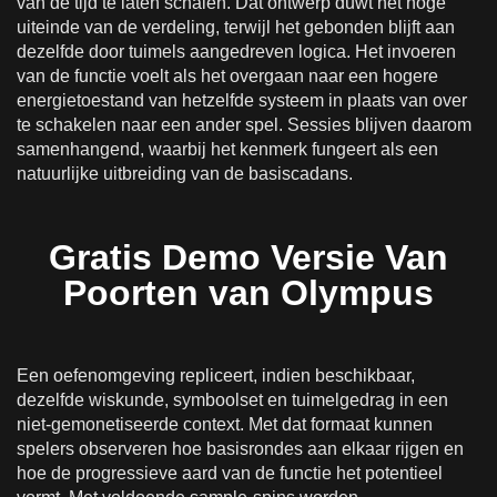
van de tijd te laten schalen. Dat ontwerp duwt het hoge
uiteinde van de verdeling, terwijl het gebonden blijft aan
dezelfde door tuimels aangedreven logica. Het invoeren
van de functie voelt als het overgaan naar een hogere
energietoestand van hetzelfde systeem in plaats van over
te schakelen naar een ander spel. Sessies blijven daarom
samenhangend, waarbij het kenmerk fungeert als een
natuurlijke uitbreiding van de basiscadans.
Gratis Demo Versie Van
Poorten van Olympus
Een oefenomgeving repliceert, indien beschikbaar,
dezelfde wiskunde, symboolset en tuimelgedrag in een
niet-gemonetiseerde context. Met dat formaat kunnen
spelers observeren hoe basisrondes aan elkaar rijgen en
hoe de progressieve aard van de functie het potentieel